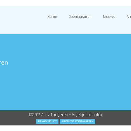
Home
Openingsuren
Nieuws
Ar
ren
©2017 Activ Tongeren - Vrijetijdscomplex
PRIVACY POLICY
ALGEMENE VOORWAARDEN