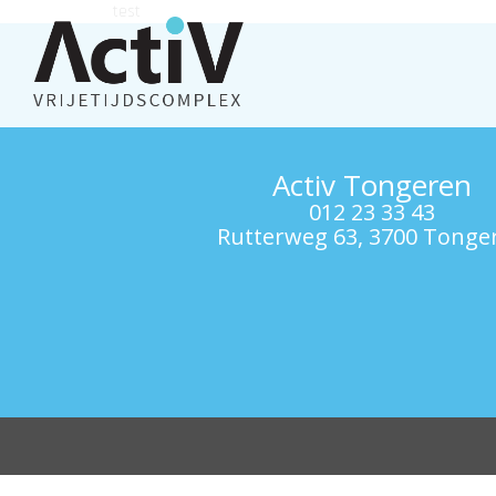
test
Activ Tongeren
012 23 33 43
Rutterweg 63, 3700 Tonge