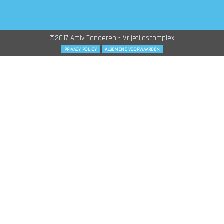
©2017 Activ Tongeren - Vrijetijdscomplex
PRIVACY POLICY
ALGEMENE VOORWAARDEN