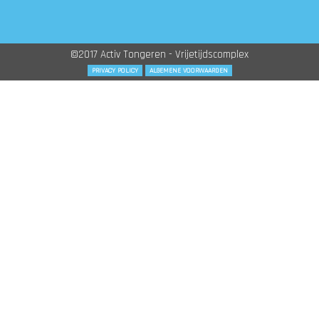
©2017 Activ Tongeren - Vrijetijdscomplex
PRIVACY POLICY
ALGEMENE VOORWAARDEN