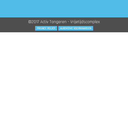
©2017 Activ Tongeren - Vrijetijdscomplex
PRIVACY POLICY
ALGEMENE VOORWAARDEN