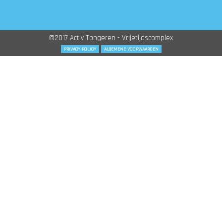
©2017 Activ Tongeren - Vrijetijdscomplex
PRIVACY POLICY
ALGEMENE VOORWAARDEN