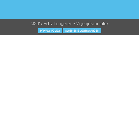
©2017 Activ Tongeren - Vrijetijdscomplex
PRIVACY POLICY
ALGEMENE VOORWAARDEN