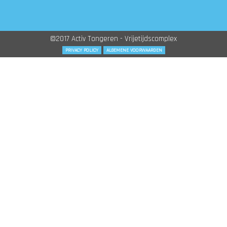
©2017 Activ Tongeren - Vrijetijdscomplex
PRIVACY POLICY
ALGEMENE VOORWAARDEN