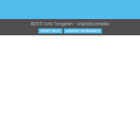
©2017 Activ Tongeren - Vrijetijdscomplex
PRIVACY POLICY
ALGEMENE VOORWAARDEN