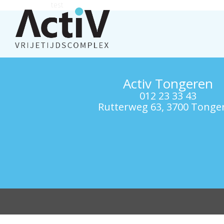
test
Activ Tongeren
012 23 33 43
Rutterweg 63, 3700 Tonge