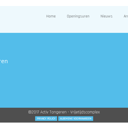
Home
Openingsuren
Nieuws
Ar
ren
©2017 Activ Tongeren - Vrijetijdscomplex
PRIVACY POLICY
ALGEMENE VOORWAARDEN