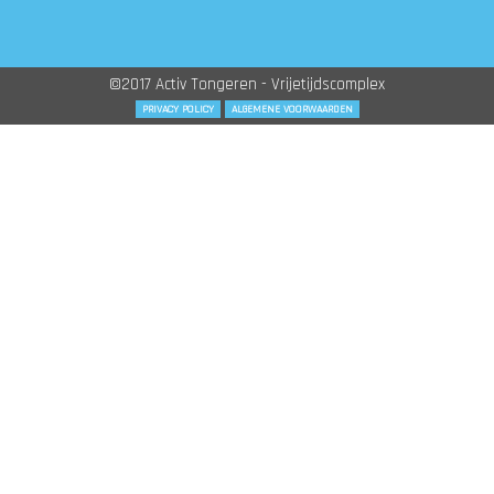
©2017 Activ Tongeren - Vrijetijdscomplex
PRIVACY POLICY
ALGEMENE VOORWAARDEN