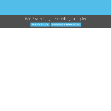
©2017 Activ Tongeren - Vrijetijdscomplex
PRIVACY POLICY
ALGEMENE VOORWAARDEN