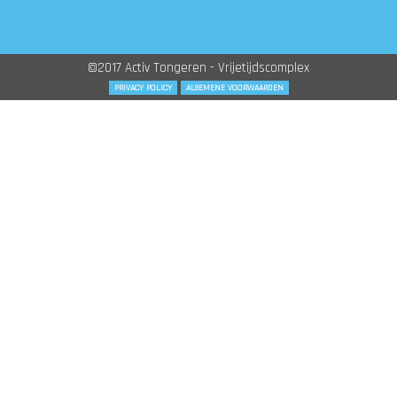
©2017 Activ Tongeren - Vrijetijdscomplex
PRIVACY POLICY
ALGEMENE VOORWAARDEN