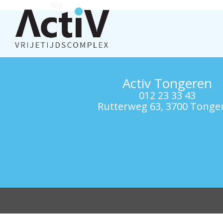
test
Activ Tongeren
012 23 33 43
Rutterweg 63, 3700 Tonge