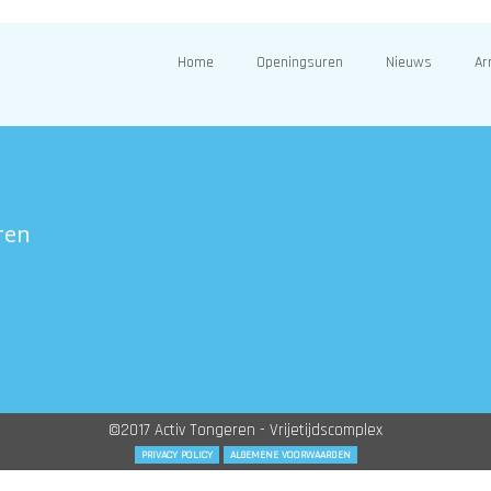
Home
Openingsuren
Nieuws
Ar
ren
©2017 Activ Tongeren - Vrijetijdscomplex
PRIVACY POLICY
ALGEMENE VOORWAARDEN