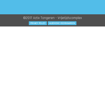
©2017 Activ Tongeren - Vrijetijdscomplex
PRIVACY POLICY
ALGEMENE VOORWAARDEN