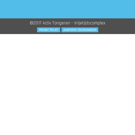
©2017 Activ Tongeren - Vrijetijdscomplex
PRIVACY POLICY
ALGEMENE VOORWAARDEN