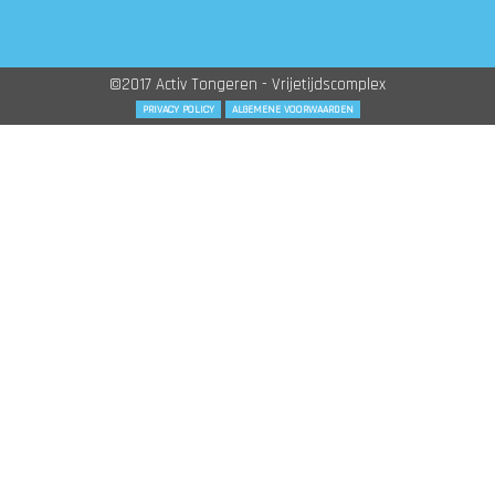
©2017 Activ Tongeren - Vrijetijdscomplex
PRIVACY POLICY
ALGEMENE VOORWAARDEN