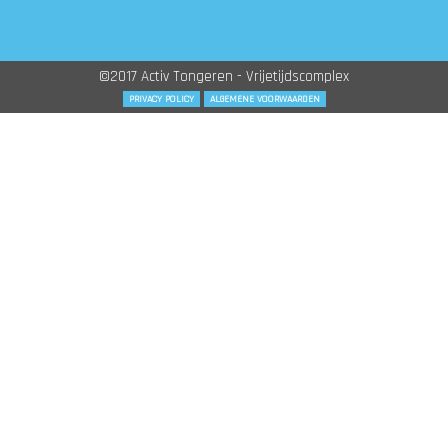
©2017 Activ Tongeren - Vrijetijdscomplex
PRIVACY POLICY
ALGEMENE VOORWAARDEN