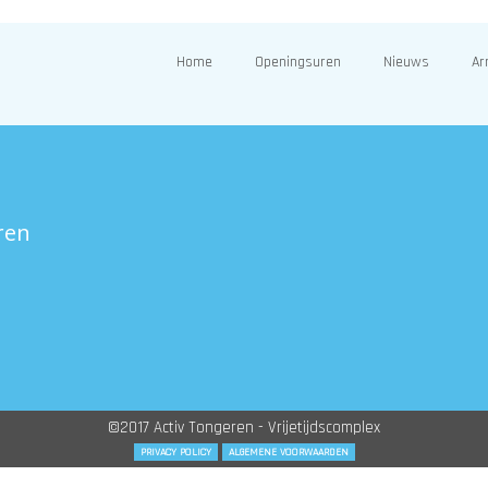
Home
Openingsuren
Nieuws
Ar
ren
©2017 Activ Tongeren - Vrijetijdscomplex
PRIVACY POLICY
ALGEMENE VOORWAARDEN