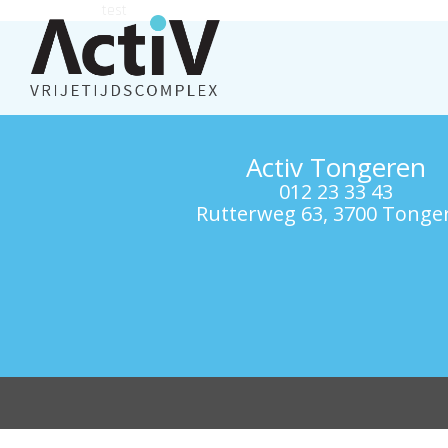
test
Activ Tongeren
012 23 33 43
Rutterweg 63, 3700 Tonge