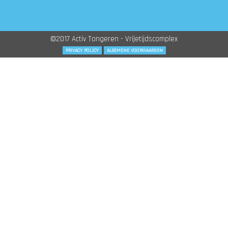
©2017 Activ Tongeren - Vrijetijdscomplex
PRIVACY POLICY
ALGEMENE VOORWAARDEN