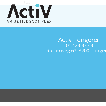
test
Activ Tongeren
012 23 33 43
Rutterweg 63, 3700 Tonge