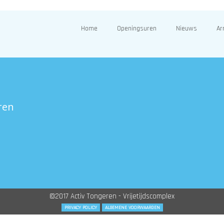
Home
Openingsuren
Nieuws
Ar
ren
©2017 Activ Tongeren - Vrijetijdscomplex
PRIVACY POLICY
ALGEMENE VOORWAARDEN