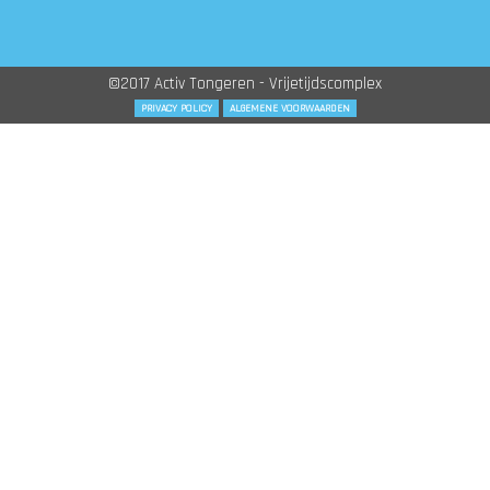
©2017 Activ Tongeren - Vrijetijdscomplex
PRIVACY POLICY
ALGEMENE VOORWAARDEN