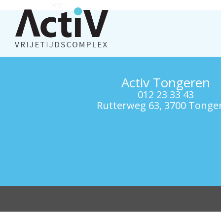
test
Activ Tongeren
012 23 33 43
Rutterweg 63, 3700 Tonge