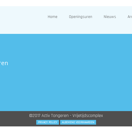
Home
Openingsuren
Nieuws
Ar
ren
©2017 Activ Tongeren - Vrijetijdscomplex
PRIVACY POLICY
ALGEMENE VOORWAARDEN