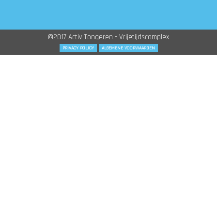
©2017 Activ Tongeren - Vrijetijdscomplex
PRIVACY POLICY
ALGEMENE VOORWAARDEN