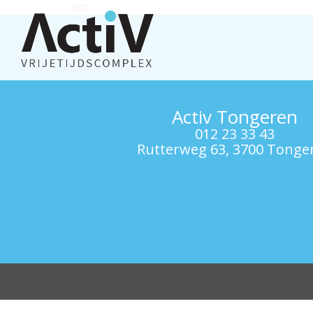
test
Activ Tongeren
012 23 33 43
Rutterweg 63, 3700 Tonge