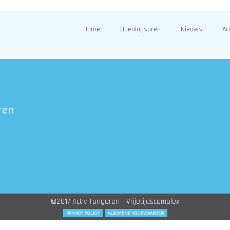
Home
Openingsuren
Nieuws
Ar
ren
©2017 Activ Tongeren - Vrijetijdscomplex
PRIVACY POLICY
ALGEMENE VOORWAARDEN