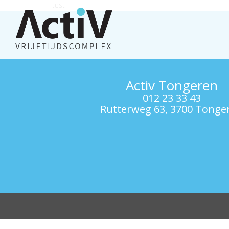
test
Activ Tongeren
012 23 33 43
Rutterweg 63, 3700 Tonge