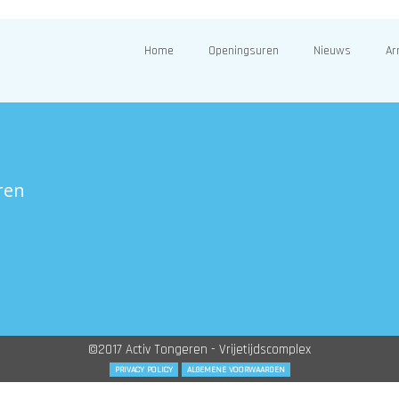
Home
Openingsuren
Nieuws
Ar
ren
©2017 Activ Tongeren - Vrijetijdscomplex
PRIVACY POLICY
ALGEMENE VOORWAARDEN