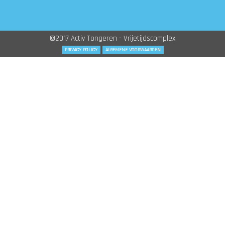
©2017 Activ Tongeren - Vrijetijdscomplex
PRIVACY POLICY
ALGEMENE VOORWAARDEN