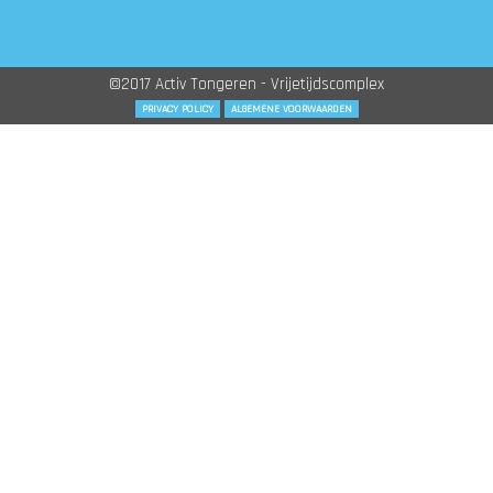
©2017 Activ Tongeren - Vrijetijdscomplex
PRIVACY POLICY
ALGEMENE VOORWAARDEN