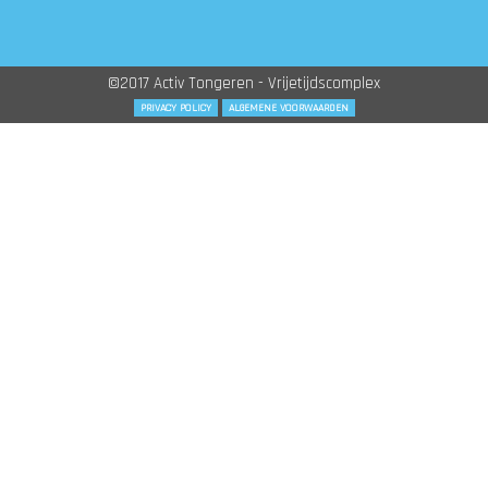
©2017 Activ Tongeren - Vrijetijdscomplex
PRIVACY POLICY
ALGEMENE VOORWAARDEN