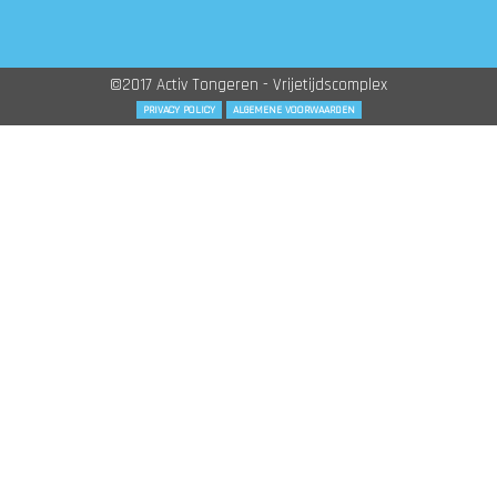
©2017 Activ Tongeren - Vrijetijdscomplex
PRIVACY POLICY
ALGEMENE VOORWAARDEN