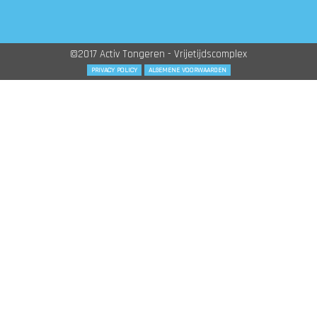
©2017 Activ Tongeren - Vrijetijdscomplex
PRIVACY POLICY
ALGEMENE VOORWAARDEN