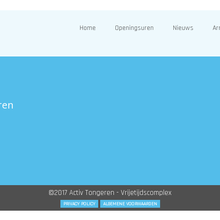
Home
Openingsuren
Nieuws
Ar
ren
©2017 Activ Tongeren - Vrijetijdscomplex
PRIVACY POLICY
ALGEMENE VOORWAARDEN