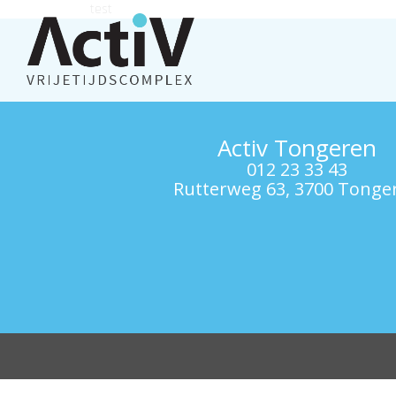
test
Activ Tongeren
012 23 33 43
Rutterweg 63, 3700 Tonge