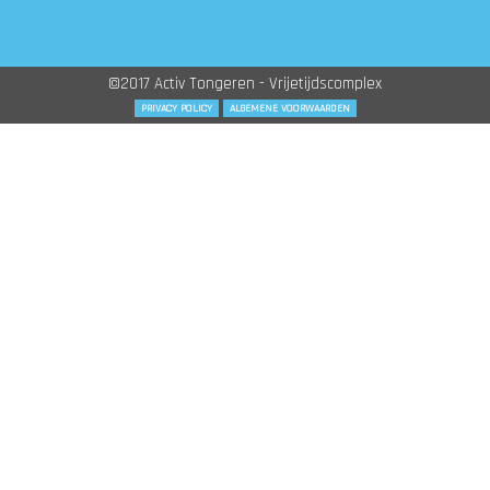
©2017 Activ Tongeren - Vrijetijdscomplex
PRIVACY POLICY
ALGEMENE VOORWAARDEN