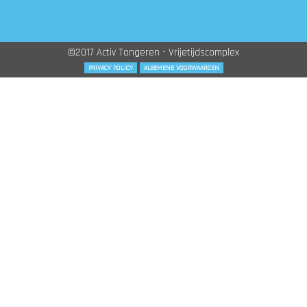
©2017 Activ Tongeren - Vrijetijdscomplex
PRIVACY POLICY
ALGEMENE VOORWAARDEN