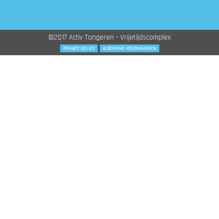
©2017 Activ Tongeren - Vrijetijdscomplex
PRIVACY POLICY
ALGEMENE VOORWAARDEN