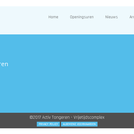
Home
Openingsuren
Nieuws
Ar
ren
©2017 Activ Tongeren - Vrijetijdscomplex
PRIVACY POLICY
ALGEMENE VOORWAARDEN