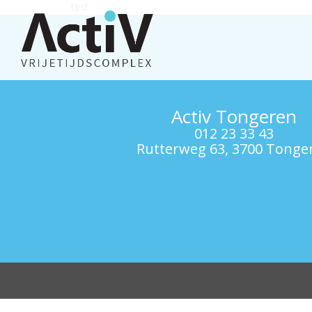
test
Activ Tongeren
012 23 33 43
Rutterweg 63, 3700 Tonge