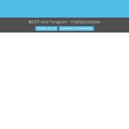
©2017 Activ Tongeren - Vrijetijdscomplex
PRIVACY POLICY
ALGEMENE VOORWAARDEN