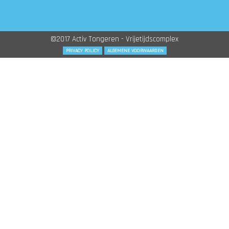
©2017 Activ Tongeren - Vrijetijdscomplex
PRIVACY POLICY
ALGEMENE VOORWAARDEN