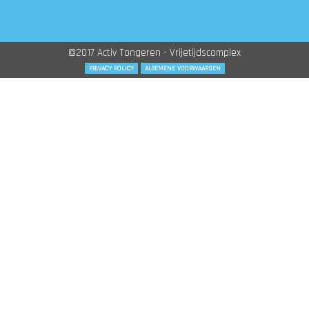
©2017 Activ Tongeren - Vrijetijdscomplex
PRIVACY POLICY
ALGEMENE VOORWAARDEN