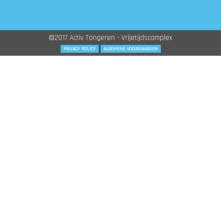
©2017 Activ Tongeren - Vrijetijdscomplex
PRIVACY POLICY
ALGEMENE VOORWAARDEN