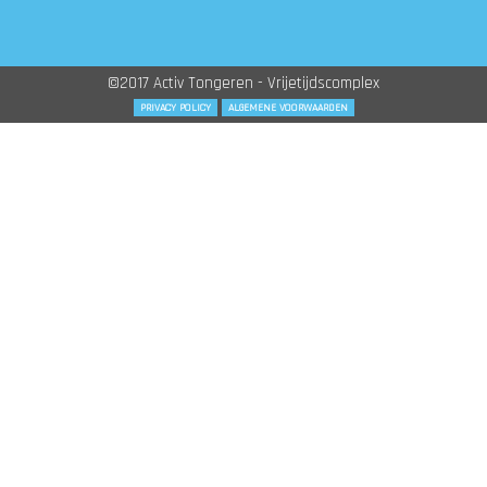
©2017 Activ Tongeren - Vrijetijdscomplex
PRIVACY POLICY
ALGEMENE VOORWAARDEN