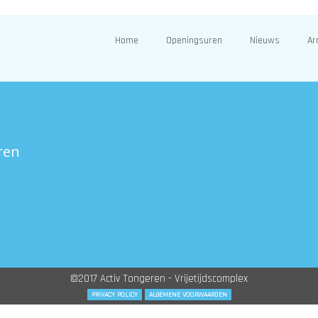
Home
Openingsuren
Nieuws
Ar
ren
©2017 Activ Tongeren - Vrijetijdscomplex
PRIVACY POLICY
ALGEMENE VOORWAARDEN