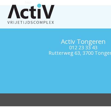
test
Activ Tongeren
012 23 33 43
Rutterweg 63, 3700 Tonge