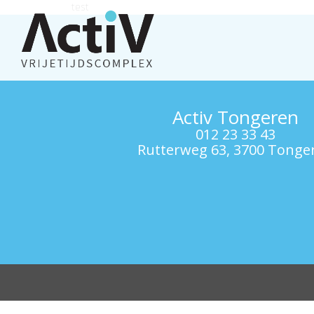
test
Activ Tongeren
012 23 33 43
Rutterweg 63, 3700 Tonge