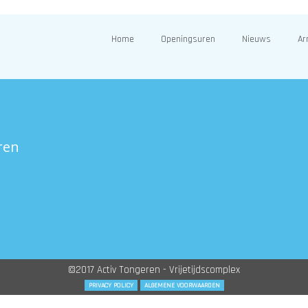
Home
Openingsuren
Nieuws
Ar
ren
©2017 Activ Tongeren - Vrijetijdscomplex
PRIVACY POLICY
ALGEMENE VOORWAARDEN