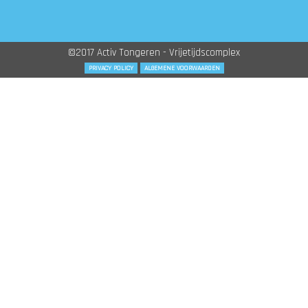
©2017 Activ Tongeren - Vrijetijdscomplex
PRIVACY POLICY
ALGEMENE VOORWAARDEN