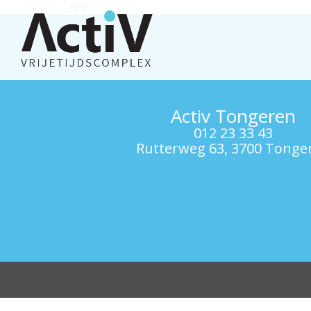
test
Activ Tongeren
012 23 33 43
Rutterweg 63, 3700 Tonge