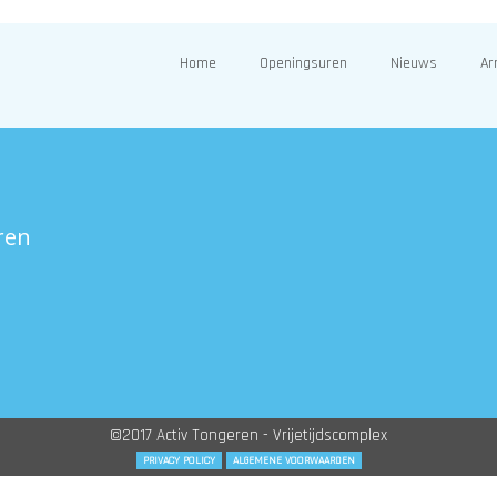
Home
Openingsuren
Nieuws
Ar
ren
©2017 Activ Tongeren - Vrijetijdscomplex
PRIVACY POLICY
ALGEMENE VOORWAARDEN