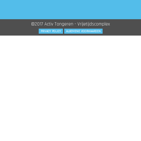
©2017 Activ Tongeren - Vrijetijdscomplex
PRIVACY POLICY
ALGEMENE VOORWAARDEN