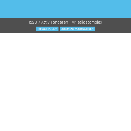
©2017 Activ Tongeren - Vrijetijdscomplex
PRIVACY POLICY
ALGEMENE VOORWAARDEN