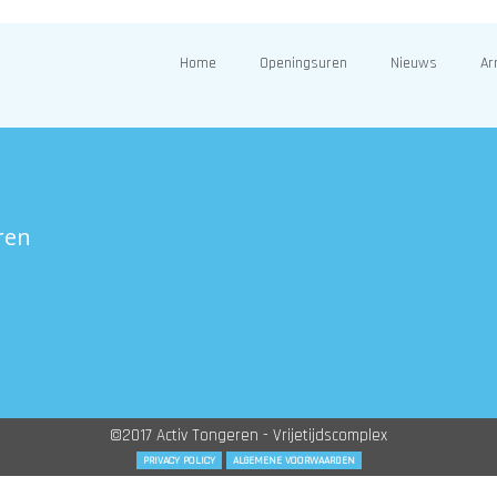
Home
Openingsuren
Nieuws
Ar
ren
©2017 Activ Tongeren - Vrijetijdscomplex
PRIVACY POLICY
ALGEMENE VOORWAARDEN