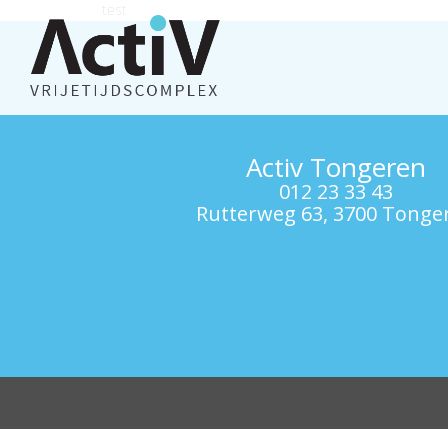
test
Activ Tongeren
012 23 33 43
Rutterweg 63, 3700 Tonge