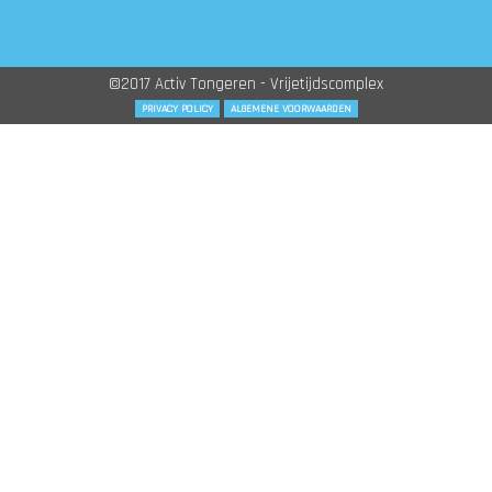
©2017 Activ Tongeren - Vrijetijdscomplex
PRIVACY POLICY
ALGEMENE VOORWAARDEN