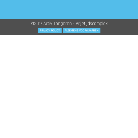
©2017 Activ Tongeren - Vrijetijdscomplex
PRIVACY POLICY
ALGEMENE VOORWAARDEN