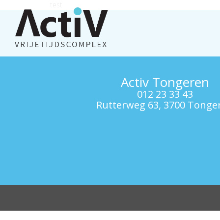
test
Activ Tongeren
012 23 33 43
Rutterweg 63, 3700 Tonge