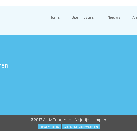
Home
Openingsuren
Nieuws
Ar
ren
©2017 Activ Tongeren - Vrijetijdscomplex
PRIVACY POLICY
ALGEMENE VOORWAARDEN